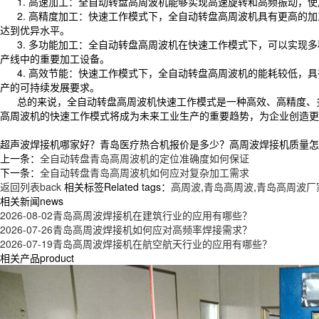
1. 高速加工：全自动转盘高周波机能够实现高速旋转和高频振动，使
2. 高精度加工：快速工作模式下，全自动转盘高周波机具有更高的加
达到优异水平。
3. 多功能加工：全自动转盘高周波机在快速工作模式下，可以实现多
产线中的重要加工设备。
4. 高效节能：快速工作模式下，全自动转盘高周波机的能耗较低，具
产的可持续发展要求。
总的来说，全自动转盘高周波机快速工作模式是一种高效、高精度、多
高周波机的快速工作模式将成为未来工业生产的重要趋势，为企业创造更
超声波焊接机哪家好？青岛医疗热合机报价是多少？高周波焊接机质量怎么样？
上一条：
全自动转盘青岛高周波机的定位准确度如何保证
下一条：
全自动转盘青岛高周波机如何应对复杂加工需求
返回列表back
相关标签Related tags：
高周波
,
青岛高周波
,
青岛高周波厂
相关新闻news
2026-08-02
青岛高周波焊接机在建筑行业的应用有哪些？
2026-07-26
青岛高周波焊接机如何应对高频率焊接需求？
2026-07-19
青岛高周波焊接机在航空航天行业的应用有哪些？
相关产品product