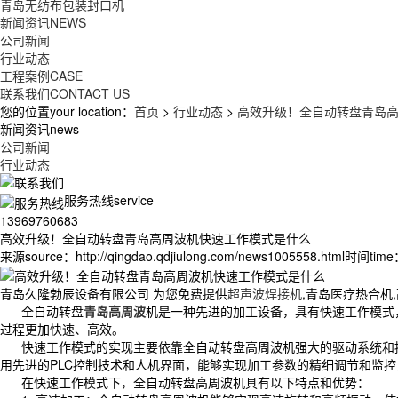
青岛无纺布包装封口机
新闻资讯
NEWS
公司新闻
行业动态
工程案例
CASE
联系我们
CONTACT US
您的位置your location：
首页
>
行业动态
>
高效升级！全自动转盘青岛
新闻资讯news
公司新闻
行业动态
服务热线service
13969760683
高效升级！全自动转盘青岛高周波机快速工作模式是什么
来源source：http://qingdao.qdjiulong.com/news1005558.html
时间time：
青岛久隆勃辰设备有限公司 为您免费提供
超声波焊接机
,青岛医疗热合机
全自动转盘
青岛高周波
机是一种先进的加工设备，具有快速工作模式
过程更加快速、高效。
快速工作模式的实现主要依靠全自动转盘高周波机强大的驱动系统和控
用先进的PLC控制技术和人机界面，能够实现加工参数的精细调节和监
在快速工作模式下，全自动转盘高周波机具有以下特点和优势：