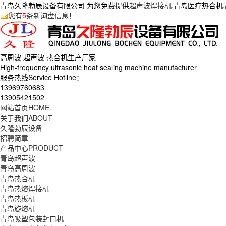
青岛久隆勃辰设备有限公司 为您免费提供
超声波焊接机
,青岛医疗热合机
您有
5
条新询盘信息！
高周波 超声波 热合机生产
厂家
High-frequency ultrasonic heat sealing machine manufacturer
服务热线Service Hotline：
13969760683
13905421502
网站首页
HOME
关于我们
ABOUT
久隆勃辰设备
招聘简章
产品中心
PRODUCT
青岛超声波
青岛高周波
青岛热合机
青岛热熔焊接机
青岛热板机
青岛旋熔机
青岛吸塑包装封口机