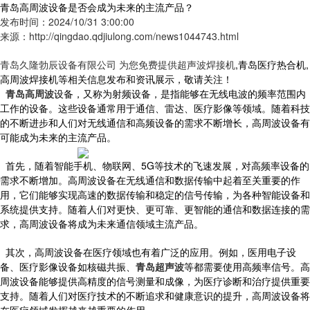
青岛高周波设备是否会成为未来的主流产品？
发布时间：2024/10/31 3:00:00
来源：http://qingdao.qdjiulong.com/news1044743.html
青岛久隆勃辰设备有限公司 为您免费提供
超声波焊接机
,青岛医疗热合机,
高周波焊接机等相关信息发布和资讯展示，敬请关注！
青岛高周波
设备，又称为射频设备，是指能够在无线电波的频率范围内
工作的设备。这些设备通常用于通信、雷达、医疗影像等领域。随着科技
的不断进步和人们对无线通信和高频设备的需求不断增长，高周波设备有
可能成为未来的主流产品。
首先，随着智能手机、物联网、5G等技术的飞速发展，对高频率设备的
需求不断增加。高周波设备在无线通信和数据传输中起着至关重要的作
用，它们能够实现高速的数据传输和稳定的信号传输，为各种智能设备和
系统提供支持。随着人们对更快、更可靠、更智能的通信和数据连接的需
求，高周波设备将成为未来通信领域主流产品。
其次，高周波设备在医疗领域也有着广泛的应用。例如，医用电子设
备、医疗影像设备如核磁共振、
青岛超声波
等都需要使用高频率信号。高
周波设备能够提供高精度的信号测量和成像，为医疗诊断和治疗提供重要
支持。随着人们对医疗技术的不断追求和健康意识的提升，高周波设备将