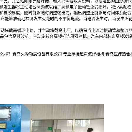
的产品，其它站刚刚完结焊接，和人只需要放置资料，以便进出的圆形操作
高频发生器将主动堵截高频波以维护高频电子振动管免受损坏，减少高频模
寸和橡胶厚度，随时能够随时调整输出力。输出调整还能够与时间体系配
产品，它能够准确地检测发生火花时的不平衡电流。当电流发生时，当发生
够主动堵截高循环电路，并主动堵截高电压，以确保当电流时振动管和整流器
品包含高频波机，主动旋转台高频机选用双控机，汽车内部装饰高频波焊
青岛久隆勃辰设备有限公司 专业承接超声波焊接机,青岛医疗热合机,高周波