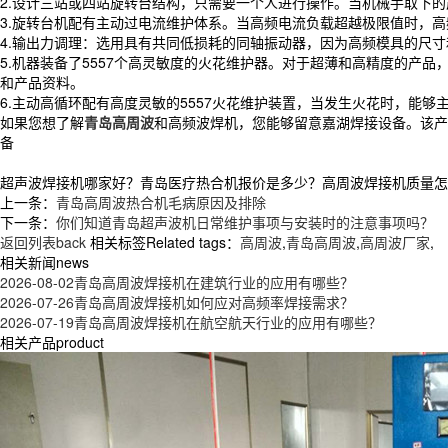
2.设计三站或四站旋转台结构，只需要一个人进行操作。当机械手取下
3.旋转台机配有主动过电流维护体系。当高频电流负载超越极限值时，
4.输出力调理：选用具有共同低损耗的同轴振动器，因为高频模具的尺
5.机器装备了5557个高灵敏度的火花维护器。对于超薄和高精度的
和产品资料。
6.主动高循环配有高度灵敏的5557火花维护装置，当发生火花时，能
如果您想了解
青岛高周波
和高频波焊机，您能够留意嘉湖焊接设备。该产
备
超声波焊接机哪家好？青岛医疗热合机报价是多少？高周波焊接机质量怎么样？
上一条：
青岛高周波热合机毛病原因及排除
下一条：
你们知道青岛超声波机日常维护事项与安装时的注意事项吗？
返回列表back
相关标签Related tags：
高周波
,
青岛高周波
,
高周波厂家
,
相关新闻news
2026-08-02
青岛高周波焊接机在建筑行业的应用有哪些？
2026-07-26
青岛高周波焊接机如何应对高频率焊接需求？
2026-07-19
青岛高周波焊接机在航空航天行业的应用有哪些？
相关产品product