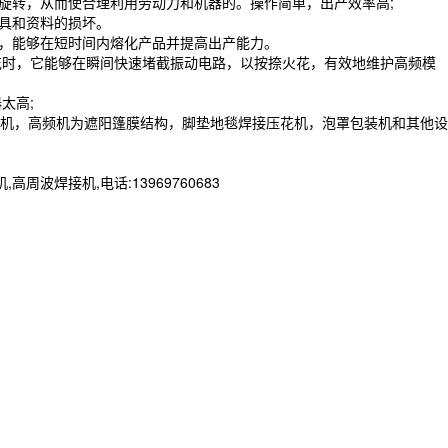
旋转，从而使合理利用劳动力和机器的。操作简单，出产效率高;
具和资料的损坏。
合，能够在短时间内熔化产品并提高出产能力。
火花时，它能够在瞬间快速堵截振动电路，以按捺火花，有效地维护高频模
太高;
机，高频机为遮阳篷膜结构，脚垫地毯焊接压花机，泡罩包装机和其他设
焊接机,电话:13969760683