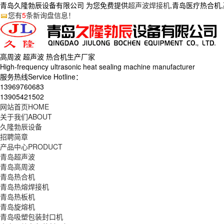
青岛久隆勃辰设备有限公司 为您免费提供
超声波焊接机
,青岛医疗热合机
您有
5
条新询盘信息！
高周波 超声波 热合机生产
厂家
High-frequency ultrasonic heat sealing machine manufacturer
服务热线Service Hotline：
13969760683
13905421502
网站首页
HOME
关于我们
ABOUT
久隆勃辰设备
招聘简章
产品中心
PRODUCT
青岛超声波
青岛高周波
青岛热合机
青岛热熔焊接机
青岛热板机
青岛旋熔机
青岛吸塑包装封口机