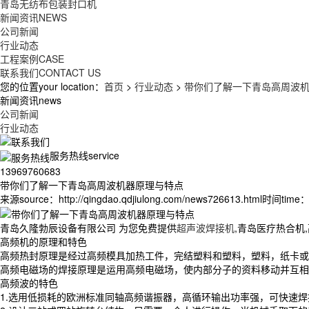
青岛无纺布包装封口机
新闻资讯
NEWS
公司新闻
行业动态
工程案例
CASE
联系我们
CONTACT US
您的位置your location：
首页
>
行业动态
>
带你们了解一下青岛高周波
新闻资讯news
公司新闻
行业动态
服务热线service
13969760683
带你们了解一下青岛高周波机器原理与特点
来源source：http://qingdao.qdjiulong.com/news726613.html
时间time：2
青岛久隆勃辰设备有限公司 为您免费提供
超声波焊接机
,青岛医疗热合机
高频机的原理和特色
高频热封原理是经过高频模具加热工件，完结塑料和塑料，塑料，纸卡或纸
高频电磁场的焊接原理是运用高频电磁场，使内部分子的资料移动并互相
高频波的特色
1.选用低损耗的欧洲标准同轴高频谐振器，高循环输出功率强，可快速