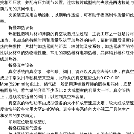
簧相互压紧，并配有压力调节装置。连续拉片成型机的夹紧是两边拉链与
前后闸的共同作用。
夹紧装置采用自动控制，以期动作迅速，可有助于提高制件质量和效
率。
折叠加热设备
热塑性塑料片材和薄膜的真空吸塑成型过程，主要工序之一就是片材
加热。电加热的持续时间和质量取决于加热器的结构，辐射表面后温度传
热的热惯性，片材与加热器间的距离，辐射能吸收系数，加热器表面的特
性以及材料的热物理性能。常用的加热器有电加热器、晶体辐射器和红外
线加热器。
折叠真空设备
真空系统由真空泵、储气罐、阀门、管路以及真空表等组成，在真空
成型中常采用单独机型真空泵，此种泵的真空度应达到0.07~0.09
Mpa(520mmHg)以上。储气罐一般是用薄钢板焊接的圆柱形箱体，底是
椭圆形的。蓄气罐的容量至少应比 z 大成型室的容量大一半。真空管路
上，必须装有适当的阀门，以控制真空窄容量。
真空泵的转动功率由成型设备的大小和成型速度决定，较大或成型速
度较快的设备常用大至2-4KW的。真空中央系统的大小视工厂具体生产
和发展的要求而定。
印刷定位吸塑成型机
折叠压缩空气设备