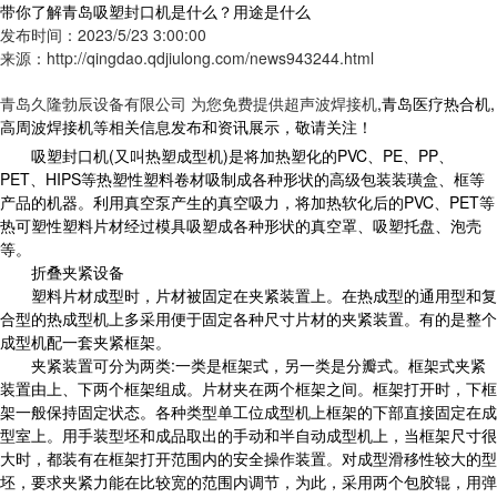
带你了解青岛吸塑封口机是什么？用途是什么
发布时间：2023/5/23 3:00:00
来源：http://qingdao.qdjiulong.com/news943244.html
青岛久隆勃辰设备有限公司 为您免费提供
超声波焊接机
,青岛医疗热合机,
高周波焊接机等相关信息发布和资讯展示，敬请关注！
吸塑封口机(又叫热塑成型机)是将加热塑化的PVC、PE、PP、
PET、HIPS等热塑性塑料卷材吸制成各种形状的高级包装装璜盒、框等
产品的机器。利用真空泵产生的真空吸力，将加热软化后的PVC、PET等
热可塑性塑料片材经过模具吸塑成各种形状的真空罩、吸塑托盘、泡壳
等。
折叠夹紧设备
塑料片材成型时，片材被固定在夹紧装置上。在热成型的通用型和复
合型的热成型机上多采用便于固定各种尺寸片材的夹紧装置。有的是整个
成型机配一套夹紧框架。
夹紧装置可分为两类:一类是框架式，另一类是分瓣式。框架式夹紧
装置由上、下两个框架组成。片材夹在两个框架之间。框架打开时，下框
架一般保持固定状态。各种类型单工位成型机上框架的下部直接固定在成
型室上。用手装型坯和成品取出的手动和半自动成型机上，当框架尺寸很
大时，都装有在框架打开范围内的安全操作装置。对成型滑移性较大的型
坯，要求夹紧力能在比较宽的范围内调节，为此，采用两个包胶辊，用弹