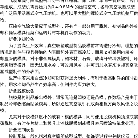
气动系统可由成型机自身带有压缩机、储气罐、车间主管路集、阀门
等组成。成型机需要压力为0.4-0.5MPa的压缩空气，各种真空吸塑成型
机广泛采用活塞式空气压缩机。也可以用大型的螺旋式空气压缩机整厂供
给。
压缩空气除大量应于成型外，还有当一部分用于脱模、初制品的外冷
却和操纵模具框架和运转片材等机件动作的动力。
折叠冷却设备
为了提高生产效率，真空吸塑成型制品脱模前常需进行冷却。理想的
情况是制件与模具接触的内表面和外表面都冷却，而且 z 好采用内装冷
却盘管的模具。对于非金属模具，如木材、石膏、玻璃纤维增强塑料、环
氧树脂等模具，因无法用水冷，可改用风冷，并可另加水雾来冷却真空吸
塑成型制件的外表面。
生产中若采用自然冷却可以获得退火制件，有利于提高制件的耐冲击
性。用水冷却虽然生产效率高，但制件内应力较大。
折叠脱模设备
脱模是将制品移出模外，通常无论是凹模还是凸模，多数场合是由于
制品冷却收缩而贴紧模具，所以通过真空吸引孔或向相反方向吹风使之脱
模。
尤其对于脱模斜度小的或有凹模的模具，同时使用脱模机构顶撞或震
荡脱模，有时在片材上和模具上涂抹脱模剂或模具表层喷涂特氟龙处理。
折叠控制设备
控制系统一般包括对真空吸塑成型成型、整饰等过程中包括仪器、仪