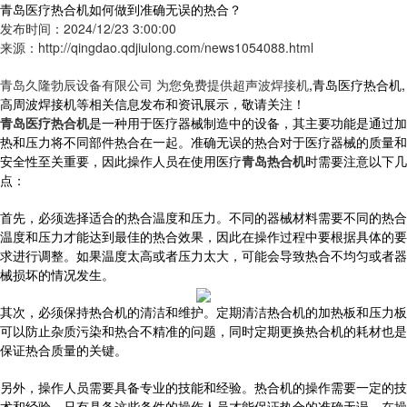
青岛医疗热合机如何做到准确无误的热合？
发布时间：2024/12/23 3:00:00
来源：http://qingdao.qdjiulong.com/news1054088.html
青岛久隆勃辰设备有限公司 为您免费提供
超声波焊接机
,青岛医疗热合机,
高周波焊接机等相关信息发布和资讯展示，敬请关注！
青岛医疗热合机
是一种用于医疗器械制造中的设备，其主要功能是通过加
热和压力将不同部件热合在一起。准确无误的热合对于医疗器械的质量和
安全性至关重要，因此操作人员在使用医疗
青岛热合机
时需要注意以下几
点：
首先，必须选择适合的热合温度和压力。不同的器械材料需要不同的热合
温度和压力才能达到最佳的热合效果，因此在操作过程中要根据具体的要
求进行调整。如果温度太高或者压力太大，可能会导致热合不均匀或者器
械损坏的情况发生。
其次，必须保持热合机的清洁和维护。定期清洁热合机的加热板和压力板
可以防止杂质污染和热合不精准的问题，同时定期更换热合机的耗材也是
保证热合质量的关键。
另外，操作人员需要具备专业的技能和经验。热合机的操作需要一定的技
术和经验，只有具备这些条件的操作人员才能保证热合的准确无误。在操