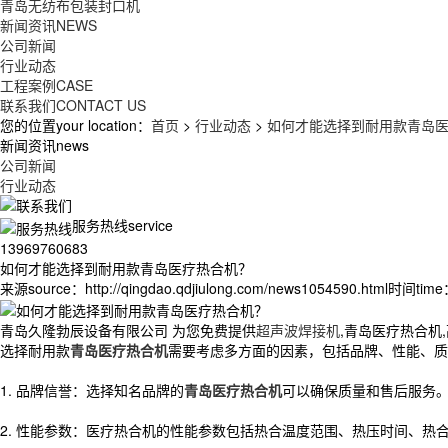
青岛无纺布包装封口机
新闻资讯
NEWS
公司新闻
行业动态
工程案例
CASE
联系我们
CONTACT US
您的位置your location：
首页
>
行业动态
>
如何才能选择到耐用款青岛
新闻资讯news
公司新闻
行业动态
服务热线service
13969760683
如何才能选择到耐用款青岛医疗热合机？
来源source：http://qingdao.qdjiulong.com/news1054590.html
时间time：
青岛久隆勃辰设备有限公司 为您免费提供
超声波焊接机
,青岛医疗热合机
选择耐用款
青岛医疗热合机
需要考虑多方面的因素，包括品牌、性能、质
1. 品牌信誉：选择知名品牌的
青岛医疗热合机
可以确保质量和售后服务
2. 性能参数：医疗热合机的性能参数包括热合温度范围、热压时间、