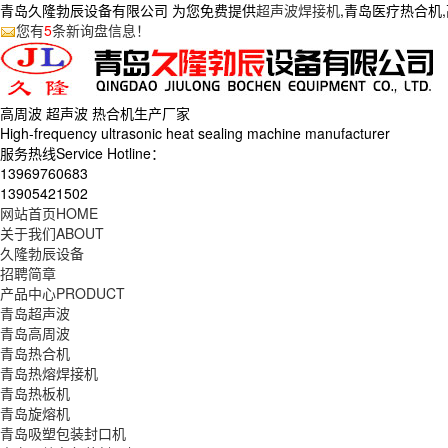
青岛久隆勃辰设备有限公司 为您免费提供
超声波焊接机
,青岛医疗热合机
您有
5
条新询盘信息！
高周波 超声波 热合机生产
厂家
High-frequency ultrasonic heat sealing machine manufacturer
服务热线Service Hotline：
13969760683
13905421502
网站首页
HOME
关于我们
ABOUT
久隆勃辰设备
招聘简章
产品中心
PRODUCT
青岛超声波
青岛高周波
青岛热合机
青岛热熔焊接机
青岛热板机
青岛旋熔机
青岛吸塑包装封口机