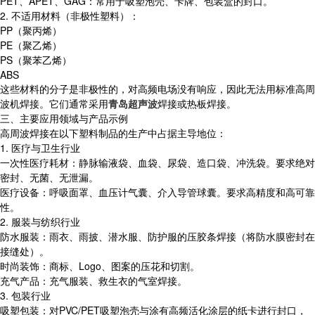
PET、APET、GAG：常用于吸塑泡壳、卡牌、包装盒的封口。
2. 不适用材料（非极性塑料）：
PP（聚丙烯）
PE（聚乙烯）
PS（聚苯乙烯）
ABS
这些材料的分子是非极性的，对高频电场没有响应，因此无法用标准高周
波机焊接。它们通常采用
青岛超声波
焊接或热板焊接。
三、主要应用领域与产品示例
高周波焊接在以下塑料制品的生产中占据主导地位：
1. 医疗与卫生行业
一次性医疗耗材：静脉输液袋、血袋、尿袋、造口袋、冲洗袋。要求绝对
密封、无菌、无泄漏。
医疗设备：呼吸面罩、血压计气囊、介入导管球囊。要求高精度和高可靠
性。
2. 服装与纺织行业
防水服装：雨衣、雨披、潜水服、防护服的压胶条焊接（将防水膜密封在
接缝处）。
时尚装饰：商标、Logo、图案的压花和切割。
充气产品：充气服装、救生衣的气室焊接。
3. 包装行业
吸塑包装：对PVC/PET吸塑泡壳与涂有高频活化涂层的纸卡进行封口，