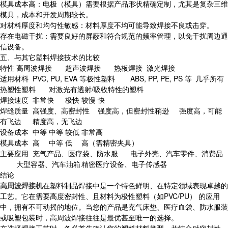
模具成本高：电极（模具）需要根据产品形状精确定制，尤其是复杂三维
模具，成本和开发周期较长。
对材料厚度和均匀性敏感：材料厚度不均可能导致焊接不良或击穿。
存在电磁干扰：需要良好的屏蔽和符合规范的频率管理，以免干扰周边通
信设备。
五、与其它塑料焊接技术的比较
特性
高周波焊接
超声波焊接
热板焊接
激光焊接
适用材料
PVC, PU, EVA 等极性塑料
ABS, PP, PE, PS 等
几乎所有
热塑性塑料
对激光有透射/吸收特性的塑料
焊接速度
非常快
极快
较慢
快
焊缝质量
高强度、高密封性
强度高，但密封性稍逊
强度高，可能
有飞边
精度高，无飞边
设备成本
中等
中等
较低
非常高
模具成本
高
中等
低
高（需精密夹具）
主要应用
充气产品、医疗袋、防水服
电子外壳、汽车零件、消费品
大型容器、汽车油箱
精密医疗设备、电子传感器
结论
高周波焊接机
在塑料制品焊接中是一个特色鲜明、在特定领域表现卓越的
工艺。它在需要高度密封性、且材料为极性塑料（如PVC/PU） 的应用
中，拥有不可动摇的地位。当您的产品是充气床垫、医疗血袋、防水服装
或吸塑包装时，高周波焊接往往是最优甚至唯一的选择。