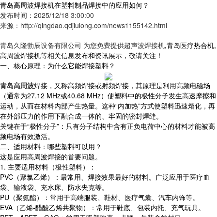
青岛高周波焊接机在塑料制品焊接中的应用如何？
发布时间：2025/12/18 3:00:00
来源：http://qingdao.qdjiulong.com/news1155142.html
青岛久隆勃辰设备有限公司 为您免费提供
超声波焊接机
,青岛医疗热合机,
高周波焊接机等相关信息发布和资讯展示，敬请关注！
一、核心原理：为什么它能焊接塑料？
青岛高周波
焊接，又称高频焊接或射频焊接，其原理是利用高频电磁场
（通常为27.12 MHz或40.68 MHz）使塑料中的极性分子发生高速摩擦和
运动，从而在材料内部产生热量。这种“内加热”方式使塑料迅速熔化，再
在外部压力的作用下融合成一体的、牢固的密封焊缝。
关键在于“极性分子”：只有分子结构中含有正负电荷中心的材料才能被高
频电场有效激活。
二、适用材料：哪些塑料可以用？
这是应用高周波焊接的首要问题。
1. 主要适用材料（极性塑料）：
PVC（聚氯乙烯）：最常用、焊接效果最好的材料。广泛应用于医疗血
袋、输液袋、充水床、防水夹克等。
PU（聚氨酯）：常用于高端服装、鞋材、医疗气囊、汽车内饰等。
EVA（乙烯-醋酸乙烯共聚物）：常用于鞋底、包装内托、充气玩具。