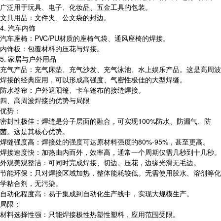
广泛用于玩具、电子、化妆品、五金工具的包装。
文具用品：文件夹、公文袋的封边。
4. 汽车内饰
汽车座椅：PVC/PU材质的座椅气袋、通风座椅的焊接。
内饰板：包覆材料的压花与焊接。
5. 家居与户外用品
充气产品：充气床垫、充气沙发、充气泳池、水上娱乐产品。这是高周波
焊接的经典应用，可以形成高强度、气密性极佳的大型焊缝。
防水卷帘：户外遮阳篷、卡车篷布的接缝焊接。
四、高周波焊接的优势与局限
优势：
密封性极佳：焊缝是分子层面的融合，可实现100%防水、防漏气、防
菌。这是其核心优势。
焊缝强度高：焊接处的强度可达原材料强度的80%-95%，甚至更高。
焊接速度快：加热由内而外，效率高，通常一个周期仅需几秒到十几秒。
外观美观整洁：可同时完成焊接、切边、压花，边缘光滑无毛边。
节能环保：只对焊接区域加热，整体能耗较低。无需使用胶水、溶剂等化
学粘合剂，无污染。
自动化程度高：易于集成到自动化生产线中，实现大规模生产。
局限：
材料选择性强：只能焊接极性热塑性塑料，应用范围受限。