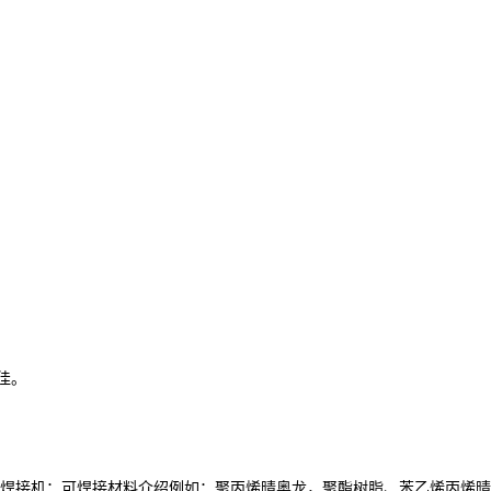
佳。
接机：可焊接材料介绍例如：聚丙烯晴奥龙，聚酯树脂、苯乙烯丙烯晴、聚