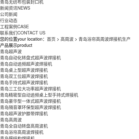
青岛无纺布包装封口机
新闻资讯
NEWS
公司新闻
行业动态
工程案例
CASE
联系我们
CONTACT US
您的位置your location：
首页
>
高周波
>
青岛浴帘高周波焊接机生产
产品展示product
青岛超声波
青岛自动化转盘式超声波焊接机
青岛自动追频超声波焊接机
青岛桌上型超声波焊接机
青岛双工位超声波焊接机
青岛手持式超声波焊接机
青岛三工位大功率超声波焊接机
青岛精密型自动追频桌上型手持式焊接机
青岛豪华型一体式超声波焊接机
青岛隔音罩环保型超声波焊接机
青岛超声波护膝带焊接机
青岛高周波
青岛全自动转盘高周波机
青岛浴帘高周波焊接机
青岛膜结构焊接机