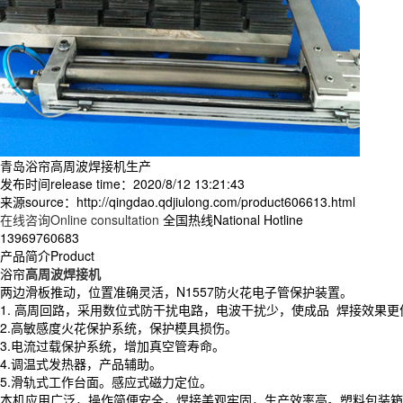
青岛浴帘高周波焊接机生产
发布时间release time：2020/8/12 13:21:43
来源source：http://qingdao.qdjiulong.com/product606613.html
在线咨询Online consultation
全国热线National Hotline
13969760683
产品简介Product
浴帘
高周波焊接机
两边滑板推动，位置准确灵活，N1557防火花电子管保护装置。
1. 高周回路，采用数位式防干扰电路，电波干扰少，使成品 焊接效果更
2.高敏感度火花保护系统，保护模具损伤。
3.电流过载保护系统，增加真空管寿命。
4.调温式发热器，产品辅助。
5.滑轨式工作台面。感应式磁力定位。
本机应用广泛，操作简便安全，焊接美观牢固，生产效率高。塑料包装箱焊