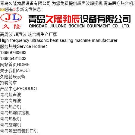
青岛久隆勃辰设备有限公司 为您免费提供
超声波焊接机
,青岛医疗热合机
您有
5
条新询盘信息！
高周波 超声波 热合机生产
厂家
High-frequency ultrasonic heat sealing machine manufacturer
服务热线Service Hotline：
13969760683
13905421502
网站首页
HOME
关于我们
ABOUT
久隆勃辰设备
招聘简章
产品中心
PRODUCT
青岛超声波
青岛高周波
青岛热合机
青岛热熔焊接机
青岛热板机
青岛旋熔机
青岛吸塑包装封口机