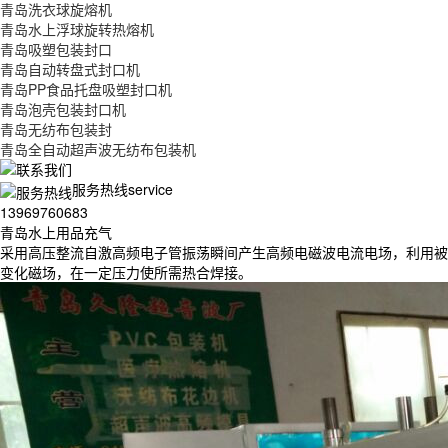
青岛洗衣球旋熔机
青岛水上浮球旋转热熔机
青岛吸塑包装封口
青岛自动转盘式封口机
青岛PP食品托盘吸塑封口机
青岛泡壳包装封口机
青岛无纺布包装封
青岛全自动超声波无纺布包装机
服务热线service
13969760683
青岛水上用品充气
采用高压整流自激高频电子管振荡瞬间产生高频电磁波电流电场，利用被加
变化磁场，在一定压力使所需热合焊接。