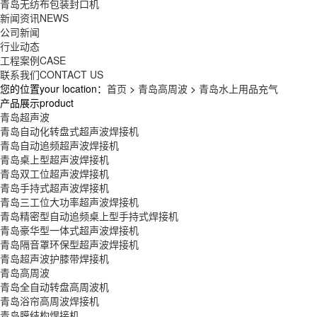
青岛无纺布包装封口机
新闻资讯
NEWS
公司新闻
行业动态
工程案例
CASE
联系我们
CONTACT US
您的位置your location：
首页
>
青岛高周波
>
青岛水上用品充气
产品展示product
青岛超声波
青岛自动化转盘式超声波焊接机
青岛自动追频超声波焊接机
青岛桌上型超声波焊接机
青岛双工位超声波焊接机
青岛手持式超声波焊接机
青岛三工位大功率超声波焊接机
青岛精密型自动追频桌上型手持式焊接机
青岛豪华型一体式超声波焊接机
青岛隔音罩环保型超声波焊接机
青岛超声波护膝带焊接机
青岛高周波
青岛全自动转盘高周波机
青岛浴帘高周波焊接机
青岛膜结构焊接机