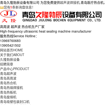
青岛久隆勃辰设备有限公司 为您免费提供
超声波焊接机
,青岛医疗热合机
您有
5
条新询盘信息！
高周波 超声波 热合机生产
厂家
High-frequency ultrasonic heat sealing machine manufacturer
服务热线Service Hotline：
13969760683
13905421502
网站首页
HOME
关于我们
ABOUT
久隆勃辰设备
招聘简章
产品中心
PRODUCT
青岛超声波
青岛高周波
青岛热合机
青岛热熔焊接机
青岛热板机
青岛旋熔机
青岛吸塑包装封口机