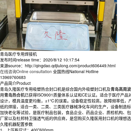
青岛医疗专用焊接机
发布时间release time：2020/8/12 10:17:54
来源source：http://qingdao.qdjiulong.com/product606449.html
在线咨询Online consultation
全国热线National Hotline
13969760683
产品简介Product
青岛久隆医疗专用吸塑热合封口机是综合国内外吸塑封口机及
青岛高周波
用
青岛热合机
已获得ISO9001质量体系认证和CE认证。适合于医疗
设计，模具温度更均衡，±1℃的误差。设备稳定性较高，故障频率低，产品外
纸的焊接，适合一类、二类、三类医疗器械净化车间的生产，设备制造标准为1
加快老化等试验，是医疗制品包装，食品企业、药品企业、质检机构、包
厂家以及杜邦特卫强透气纸的供应商，是您购买久隆医用封口机的理想选
久隆机器配置参数
1、上压板尺寸：400*600mm