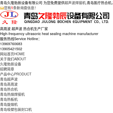
青岛久隆勃辰设备有限公司 为您免费提供
超声波焊接机
,青岛医疗热合机
您有
5
条新询盘信息！
高周波 超声波 热合机生产
厂家
High-frequency ultrasonic heat sealing machine manufacturer
服务热线Service Hotline：
13969760683
13905421502
网站首页
HOME
关于我们
ABOUT
久隆勃辰设备
招聘简章
产品中心
PRODUCT
青岛超声波
青岛高周波
青岛热合机
青岛热熔焊接机
青岛热板机
青岛旋熔机
青岛吸塑包装封口机