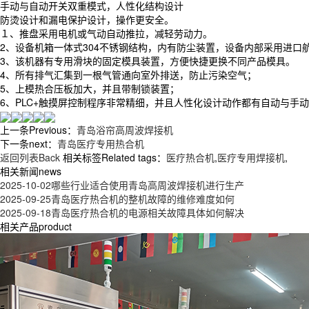
手动与自动开关双重模式，人性化结构设计
防烫设计和漏电保护设计，操作更安全。
１、推盘采用电机或气动自动推拉，减轻劳动力。
2、设备机箱一体式304不锈钢结构，内有防尘装置，设备内部采用进口
3、该机器有专用滑块的固定模具装置，方便快捷更换不同产品模具。
4、所有排气汇集到一根气管通向室外排送，防止污染空气；
5、上模热合压板加大，并且带制锁装置；
6、PLC+触摸屏控制程序非常精细，并且人性化设计动作都有自动与手
上一条Previous：
青岛浴帘高周波焊接机
下一条next：
青岛医疗专用热合机
返回列表Back
相关标签Related tags：
医疗热合机
,
医疗专用焊接机
,
相关新闻news
2025-10-02
哪些行业适合使用青岛高周波焊接机进行生产
2025-09-25
青岛医疗热合机的整机故障的维修难度如何
2025-09-18
青岛医疗热合机的电源相关故障具体如何解决
相关产品product