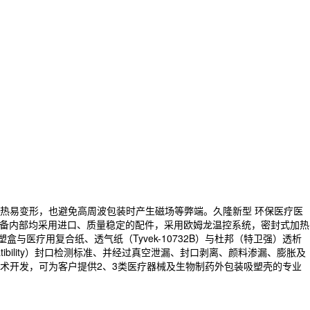
热易变形，也避免高周波包装时产生磁场等弊端。久隆新型 环保医疗医
，设备内部均采用进口、质量稳定的配件，采用欧姆龙温控系统，密封式加热
盒与医疗用复合纸、透气纸（Tyvek-10732B）与杜邦（特卫强）透析
bility）封口检测标准、并经过真空泄漏、封口剥离、颜料渗漏、膨胀及
术开发，可为客户提供2、3类医疗器械及生物制药外包装吸塑壳的专业