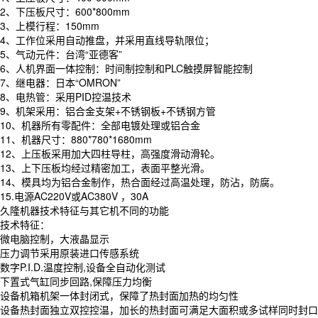
2、下压板尺寸：600*800mm
3、上模行程：150mm
4、工作位采用自动推盘，并采用直线导轨限位；
5、气动元件：台湾“亚德客”
6、人机界面一体控制：时间制控制和PLC触摸屏智能控制
7、继电器：日本“OMRON”
8、电热管：采用PID控温技术
9、机架采用：铝合金支架+不锈钢板+不锈钢方管
10、机器所有零配件：全部电镀处理或铝合金
11、机器尺寸：880*780*1680mm
12、上压板采用加大四柱导柱，高强度滑动滑轮。
13、上下压板均经过精密加工，表面平整光滑。
14、模具均为铝合金制作，热合面经过高温处理，防沾，防腐。
15.电源AC220V或AC380V ，30A
久隆机器技术特征与其它机不同的功能
技术特征：
微电脑控制，大液晶显示
压力调节采用原装进口传感系统
数字P.I.D.温度控制,设备全自动化测试
下置式气缸同步回路,保障压力均衡
设备机箱机架一体封闭式，保障了热封面加热的均匀性
设备热封面独立双控控温，加长的热封面可满足大面积或多试样同时封口