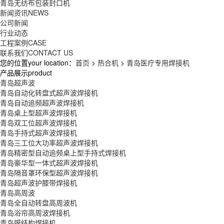
青岛无纺布包装封口机
新闻资讯
NEWS
公司新闻
行业动态
工程案例
CASE
联系我们
CONTACT US
您的位置your location：
首页
>
热合机
>
青岛医疗专用焊接机
产品展示product
青岛超声波
青岛自动化转盘式超声波焊接机
青岛自动追频超声波焊接机
青岛桌上型超声波焊接机
青岛双工位超声波焊接机
青岛手持式超声波焊接机
青岛三工位大功率超声波焊接机
青岛精密型自动追频桌上型手持式焊接机
青岛豪华型一体式超声波焊接机
青岛隔音罩环保型超声波焊接机
青岛超声波护膝带焊接机
青岛高周波
青岛全自动转盘高周波机
青岛浴帘高周波焊接机
青岛膜结构焊接机