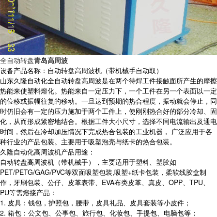
全自动转盘
青岛高周波
设备产品名称：自动转盘高周波机（带机械手自动取）
山东久隆自动化全自动转盘高周波是在两个待焊工件接触面所产生的摩擦
热能来使塑料熔化。热能来自一定压力下，一个工件在另一个表面以一定
的位移或振幅往复的移动。一旦达到预期的热合程度，振动就会停止，同
时仍旧会有一定的压力施加于两个工件上，使刚刚热合好的部分冷却、固
化，从而形成紧密地结合。根据工件大小尺寸，选择不同电流输出及通电
时间，然后在冷却加压情况下完成热合包装的工业机器， 广泛应用于各
种行业的产品包装。主要用于吸塑泡壳与纸卡的热合包装。
久隆自动化高周波机产品用途：
自动转盘高周波机（带机械手），主要适用于塑料、塑胶如
PET/PETG/GAG/PVC等双面吸塑包装,吸塑+纸卡包装，柔软线胶盒制
作，牙刷包装、公仔、皮革表带、EVA布类皮革、真皮、OPP、TPU、
PU等需熔接产品：
1. 皮具：钱包，护照包，腰带，皮具礼品、皮具套装等小皮件；
2. 箱包：公文包、公事包、旅行包、化妆包、手提包、电脑包等；