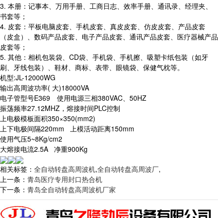
3. 本册：记事本、万用手册、工商日志、效率手册、通讯录、经理夹、
书套等；
4. 皮套：平板电脑皮套、手机皮套、真皮皮套、仿皮皮套、产品皮套
（皮盒）、数码产品皮套、电子产品皮套、通讯产品皮套、医疗器械产品
皮套等；
5. 其他：相机包装袋、CD袋、手机袋、手机擦、吸塑卡纸包装（如牙
刷、牙线包装）、鞋材、商标、表带、眼镜袋、保健气枕等。
机型:JL-12000WG
输出高周波功率( 大)18000VA
电子管型号E369 使用电源三相380VAC、50HZ
振荡频率27.12MHZ，熔接时间PLC控制
上电极模板面积350×350(mm2)
上下电极间隔220mm 上模活动距离150mm
使用气压5~8Kg/cm2
大熔接电流2.5A 净重900Kg
相关标签：
全自动转盘高周波机
,
全自动转盘高周波厂
,
上一条：
青岛医疗专用封口热合机
下一条：
青岛全自动转盘高周波机厂家