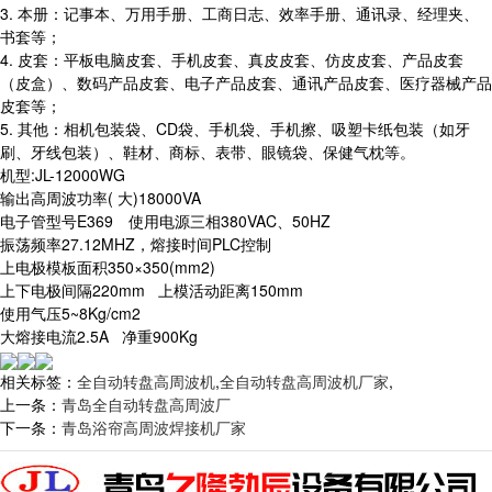
3. 本册：记事本、万用手册、工商日志、效率手册、通讯录、经理夹、
书套等；
4. 皮套：平板电脑皮套、手机皮套、真皮皮套、仿皮皮套、产品皮套
（皮盒）、数码产品皮套、电子产品皮套、通讯产品皮套、医疗器械产品
皮套等；
5. 其他：相机包装袋、CD袋、手机袋、手机擦、吸塑卡纸包装（如牙
刷、牙线包装）、鞋材、商标、表带、眼镜袋、保健气枕等。
机型:JL-12000WG
输出高周波功率( 大)18000VA
电子管型号E369 使用电源三相380VAC、50HZ
振荡频率27.12MHZ，熔接时间PLC控制
上电极模板面积350×350(mm2)
上下电极间隔220mm 上模活动距离150mm
使用气压5~8Kg/cm2
大熔接电流2.5A 净重900Kg
相关标签：
全自动转盘高周波机
,
全自动转盘高周波机厂家
,
上一条：
青岛全自动转盘高周波厂
下一条：
青岛浴帘高周波焊接机厂家