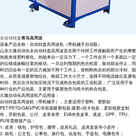
全自动转盘
青岛高周波
设备产品名称：自动转盘高周波机（带机械手自动取）
山东久隆自动化全自动转盘高周波是在两个待焊工件接触面所产生的摩擦
热能来使塑料熔化。热能来自一定压力下，一个工件在另一个表面以一定
的位移或振幅往复的移动。一旦达到预期的热合程度，振动就会停止，同
时仍旧会有一定的压力施加于两个工件上，使刚刚热合好的部分冷却、固
化，从而形成紧密地结合。根据工件大小尺寸，选择不同电流输出及通电
时间，然后在冷却加压情况下完成热合包装的工业机器， 广泛应用于各
种行业的产品包装。主要用于吸塑泡壳与纸卡的热合包装。
久隆自动化高周波机产品用途：
自动转盘高周波机（带机械手），主要适用于塑料、塑胶如
PET/PETG/GAG/PVC等双面吸塑包装,吸塑+纸卡包装，柔软线胶盒制
作，牙刷包装、公仔、皮革表带、EVA布类皮革、真皮、OPP、TPU、
PU等需熔接产品：
1. 皮具：钱包，护照包，腰带，皮具礼品、皮具套装等小皮件；
2. 箱包：公文包、公事包、旅行包、化妆包、手提包、电脑包等；