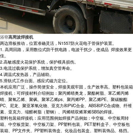
浴帘
高周波焊接机
两边滑板推动，位置准确灵活，N1557防火花电子管保护装置。
1. 高周回路，采用数位式防干扰电路，电波干扰少，使成品 焊接效果更
佳。
2.高敏感度火花保护系统，保护模具损伤。
3.电流过载保护系统，增加真空管寿命。
4.调温式发热器，产品辅助。
5.滑轨式工作台面。感应式磁力定位。
本机应用广泛，操作简便安全，焊接美观牢固，生产效率高。塑料包装箱
焊接机：可焊接材料介绍例如：聚丙烯晴奥龙，聚酯树脂、苯乙烯丙烯
晴、聚氧乙烯、聚砜、聚苯乙烯ps、聚丙烯PP、聚乙烯PE、聚碳酸酯
PC、尼龙、聚亚苯氧化物、亚克力和PVC合金、ABS和P.C合成物、纤维
素、亚克力、缩醛树脂（塑钢）、丙烯晴双烯苯烯SBS的焊接。
塑料包装箱焊接机：应用范围例如焊接产品例如：中空板、中空板周转
箱、中空板货架、中空板刀架、PP塑料包装、PET塑料盒子、中空板包
装箱、PP文件夹、PP塑料装饰盒、化妆品包装盒、塑料装饰品、格挡。