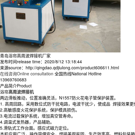
青岛浴帘高周波焊接机厂家
发布时间release time：2020/8/12 13:18:44
来源source：http://qingdao.qdjiulong.com/product606611.html
在线咨询Online consultation
全国热线National Hotline
13969760683
产品简介Product
浴帘
高周波焊接机
两边滑板推动，位置准确灵活，N1557防火花电子管保护装置。
1. 高周回路，采用数位式防干扰电路，电波干扰少，使成品 焊接效果更
2.高敏感度火花保护系统，保护模具损伤。
3.电流过载保护系统，增加真空管寿命。
4.调温式发热器，产品辅助。
5.滑轨式工作台面。感应式磁力定位。
本机应用广泛，操作简便安全，焊接美观牢固，生产效率高。塑料包装箱焊