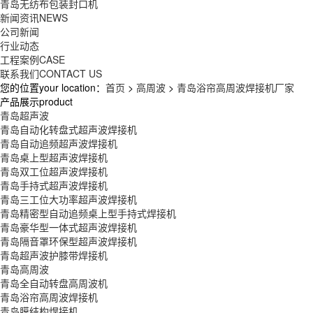
青岛无纺布包装封口机
新闻资讯
NEWS
公司新闻
行业动态
工程案例
CASE
联系我们
CONTACT US
您的位置your location：
首页
>
高周波
>
青岛浴帘高周波焊接机厂家
产品展示product
青岛超声波
青岛自动化转盘式超声波焊接机
青岛自动追频超声波焊接机
青岛桌上型超声波焊接机
青岛双工位超声波焊接机
青岛手持式超声波焊接机
青岛三工位大功率超声波焊接机
青岛精密型自动追频桌上型手持式焊接机
青岛豪华型一体式超声波焊接机
青岛隔音罩环保型超声波焊接机
青岛超声波护膝带焊接机
青岛高周波
青岛全自动转盘高周波机
青岛浴帘高周波焊接机
青岛膜结构焊接机