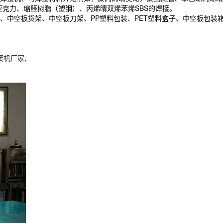
、亚克力、缩醛树脂（塑钢）、丙烯晴双烯苯烯SBS的焊接。
中空板货架、中空板刀架、PP塑料包装、PET塑料盒子、中空板包装箱
接机厂家
,