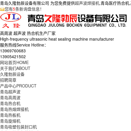
青岛久隆勃辰设备有限公司 为您免费提供
超声波焊接机
,青岛医疗热合机
您有
5
条新询盘信息！
高周波 超声波 热合机生产
厂家
High-frequency ultrasonic heat sealing machine manufacturer
服务热线Service Hotline：
13969760683
13905421502
网站首页
HOME
关于我们
ABOUT
久隆勃辰设备
招聘简章
产品中心
PRODUCT
青岛超声波
青岛高周波
青岛热合机
青岛热熔焊接机
青岛热板机
青岛旋熔机
青岛吸塑包装封口机