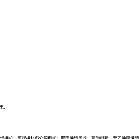
佳。
接机：可焊接材料介绍例如：聚丙烯晴奥龙，聚酯树脂、苯乙烯丙烯晴、聚